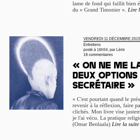
lame de fond qui faillit bien
du « Grand Timonier ».
Lire 
VENDREDI 11 DÉCEMBRE 201
Entretiens
posté à 16h54, par
Lémi
18 commentaires
« On ne me la
deux options 
secrétaire »
« C'est pourtant quand le prés
revenir à la réflexion, faire p
clichés. Mon livre vise justem
je l'ai vécu. La pratique relig
(Omar Benlaala)
Lire la suite