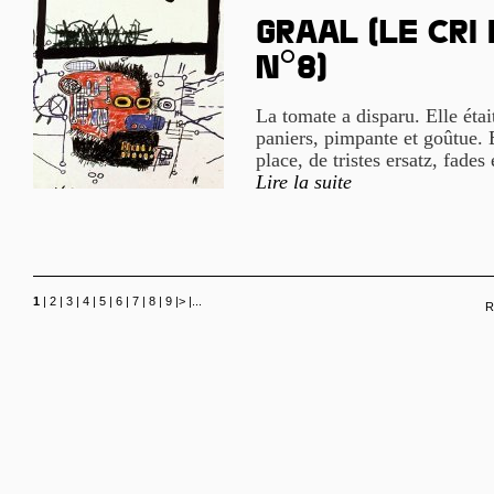
Graal (le cri
n°8)
La tomate a disparu. Elle étai
paniers, pimpante et goûtue. E
place, de tristes ersatz, fades 
Lire la suite
1
|
2
|
3
|
4
|
5
|
6
|
7
|
8
|
9
|
>
|
...
R