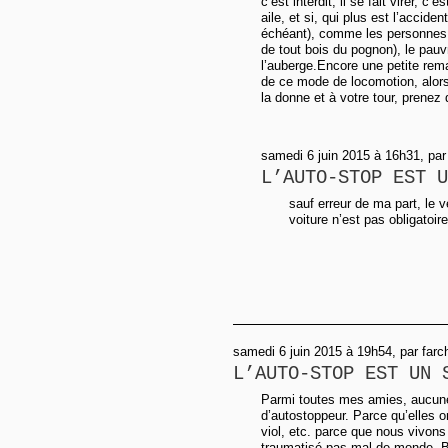
c’est interdit, il se fait virer, c
aile, et si, qui plus est l’accid
échéant), comme les personnes 
de tout bois du pognon), le pauv
l’auberge.Encore une petite rem
de ce mode de locomotion, alo
la donne et à votre tour, prenez
samedi 6 juin 2015 à 16h31, par
L’AUTO-STOP EST U
sauf erreur de ma part, le v
voiture n’est pas obligatoire
samedi 6 juin 2015 à 19h54, par farc
L’AUTO-STOP EST UN 
Parmi toutes mes amies, aucune
d’autostoppeur. Parce qu’elles o
viol, etc. parce que nous vivons 
traumatisé pas mal de monde. Br