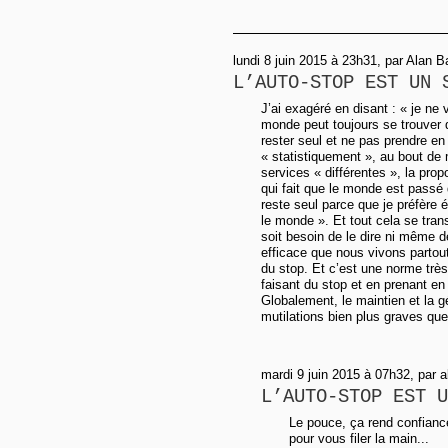
lundi 8 juin 2015 à 23h31, par Alan B
L’AUTO-STOP EST UN 
J’ai exagéré en disant : « je ne
monde peut toujours se trouver d
rester seul et ne pas prendre en
« statistiquement », au bout de m
services « différentes », la prop
qui fait que le monde est passé
reste seul parce que je préfère é
le monde ». Et tout cela se tran
soit besoin de le dire ni même d
efficace que nous vivons partout
du stop. Et c’est une norme trè
faisant du stop et en prenant en
Globalement, le maintien et la g
mutilations bien plus graves que
mardi 9 juin 2015 à 07h32, par a
L’AUTO-STOP EST U
Le pouce, ça rend confiance
pour vous filer la main...