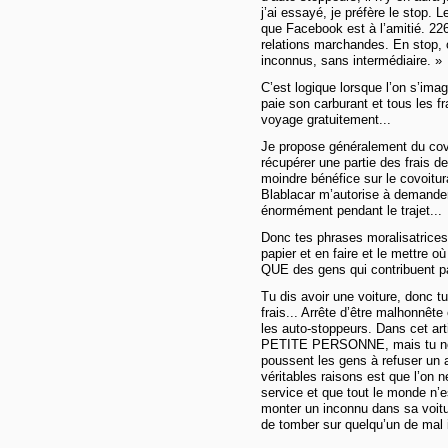
j’ai essayé, je préfère le stop.
que Facebook est à l’amitié. 226
relations marchandes. En stop,
inconnus, sans intermédiaire. »
C’est logique lorsque l’on s’ima
paie son carburant et tous les fr
voyage gratuitement...
Je propose généralement du covoi
récupérer une partie des frais de
moindre bénéfice sur le covoitur
Blablacar m’autorise à demander.
énormément pendant le trajet...
Donc tes phrases moralisatrices 
papier et en faire et le mettre o
QUE des gens qui contribuent pa
Tu dis avoir une voiture, donc 
frais... Arrête d’être malhonnête
les auto-stoppeurs. Dans cet art
PETITE PERSONNE, mais tu ne t’
poussent les gens à refuser un a
véritables raisons est que l’on
service et que tout le monde n’est
monter un inconnu dans sa voitur
de tomber sur quelqu’un de mal 