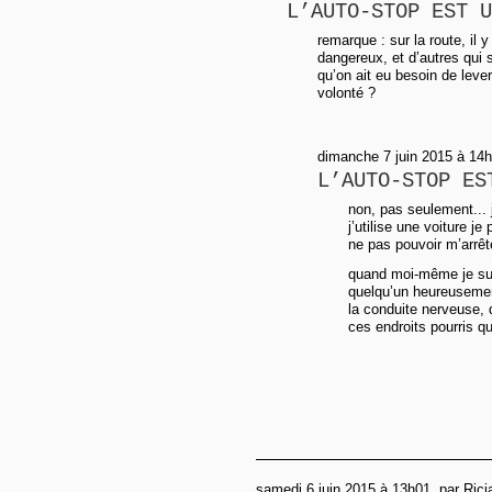
L’AUTO-STOP EST U
remarque : sur la route, il 
dangereux, et d’autres qui 
qu’on ait eu besoin de lever
volonté ?
dimanche 7 juin 2015 à 14
L’AUTO-STOP ES
non, pas seulement...
j’utilise une voiture j
ne pas pouvoir m’arrêt
quand moi-même je suis
quelqu’un heureusement
la conduite nerveuse,
ces endroits pourris q
samedi 6 juin 2015 à 13h01, par Rici