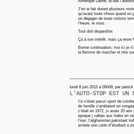
Amérique Latine, là bas l’autosto
J’en ai fait durant plusieurs moi
qu’avant toute chose quand on proj
se dégager de toute notions tempor
l’heure, le mois.
Tout doit disparaître.
Ça à son intérêt, mais ça reste f
Bonne continuation, moi ici je n’e
la flemme de marcher et très so
lundi 8 juin 2015 à 00h09, par patr
L’AUTO-STOP EST UN 
Ce n’était pasun sport de comb
de famille s’arrétaient en songean
c’était en 1972, j« avais 20 ans 
epoque j »allais aux Indes en sto
l’iran ;l’afghanistan,pakistaet In
achete une carte d"étudiant a ist