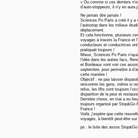
« Ou comme si ces derniers n’exi
d’auto-stoppeurs, il n’y en aura 
Ne jamais dire jamais !
Sciences Po Paris a créé il y a
l’autostop dans les milieux étud
déplacement.
Et cela fonctionne, plusieurs cen
voyages à travers la France et l
conducteurs et conductrices ont
pratiquait toujours !
Mieux, Sciences Po Paris n’ayan
l’idée dans les autres facs, Ren
et Bordeaux vont voir ces associ
septembre, pour permettre à d’a
cette manière !
Objectif : ne pas laisser dispar
rencontrer les gens, même si no
refus, les lifts sont toujours l’
disparition de la peur et restaur
Dernière chose, en mai a eu lieu 
toujours organisé par Stop&Go P
France !
Voilà, j’espère que cette nouvel
voyages, à bientôt peut-être sur
ps : le lsite des assos Stop&Go