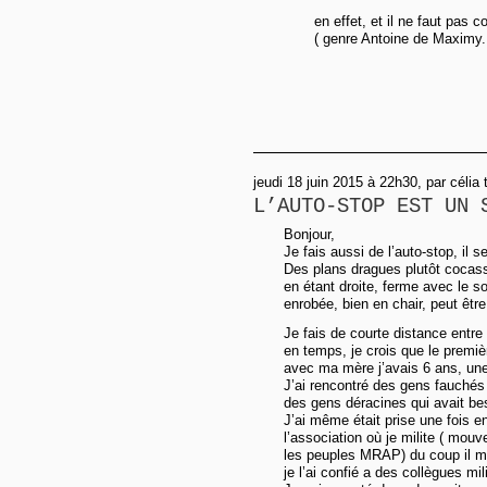
en effet, et il ne faut pas 
( genre Antoine de Maximy..
jeudi 18 juin 2015 à 22h30, par célia t
L’AUTO-STOP EST UN 
Bonjour,
Je fais aussi de l’auto-stop, il 
Des plans dragues plutôt cocass
en étant droite, ferme avec le so
enrobée, bien en chair, peut être
Je fais de courte distance entr
en temps, je crois que le premiè
avec ma mère j’avais 6 ans, une
J’ai rencontré des gens fauchés -«
des gens déracines qui avait be
J’ai même était prise une fois en
l’association où je milite ( mouv
les peuples MRAP) du coup il m
je l’ai confié a des collègues mil