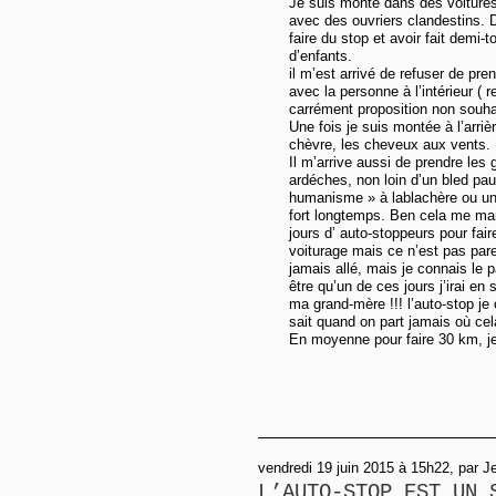
Je suis monté dans des voitures
avec des ouvriers clandestins. 
faire du stop et avoir fait demi-
d’enfants.
il m’est arrivé de refuser de pren
avec la personne à l’intérieur ( r
carrément proposition non souhai
Une fois je suis montée à l’arri
chèvre, les cheveux aux vents.
Il m’arrive aussi de prendre les
ardéches, non loin d’un bled pau
humanisme » à lablachère ou un c
fort longtemps. Ben cela me ma
jours d’ auto-stoppeurs pour faire
voiturage mais ce n’est pas parei
jamais allé, mais je connais le 
être qu’un de ces jours j’irai en
ma grand-mère !!! l’auto-stop je
sait quand on part jamais où ce
En moyenne pour faire 30 km, je
vendredi 19 juin 2015 à 15h22, par J
L’AUTO-STOP EST UN 