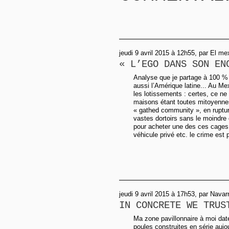
jeudi 9 avril 2015 à 12h55, par El m
« L’EGO DANS SON EN
Analyse que je partage à 100 % !
aussi l’Amérique latine... Au Mex
les lotissements : certes, ce ne 
maisons étant toutes mitoyennes
« gathed community », en rupture
vastes dortoirs sans le moindre
pour acheter une des ces cages à
véhicule privé etc. le crime est 
jeudi 9 avril 2015 à 17h53, par Navar
IN CONCRETE WE TRUS
Ma zone pavillonnaire à moi da
poules construites en série aujo