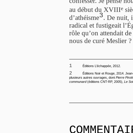
confesser. Je pense not
e
au début du XVIII
siè
3
d’athéisme
. De nuit,
radical et fustigeait l’Ég
rôle qu’on attendait d
nous de curé Meslier ?
1
Éditions L’échappée, 2012.
2
Éditions Noir et Rouge, 2014. Jean
plusieurs autres ouvrages, dont
Pierre Pirot
communard
(éditions CNT-RP, 2005),
Le Sol
COMMENTAI