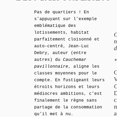
Pas de quartiers ! En
s’appuyant sur l’exemple
emblématique des
lotissements, habitat
C
parfaitement cloisonné et
n
auto-centré, Jean-Luc
d
Debry, auteur (entre
autres) du
Cauchemar
pavillonnaire
, aligne les
C
classes moyennes pour le
V
compte. En fustigeant leurs
C
étroits horizons et leurs
D
médiocres ambitions, c’est
c
finalement le règne sans
m
partage de la consommation
a
qu’il met à nu.