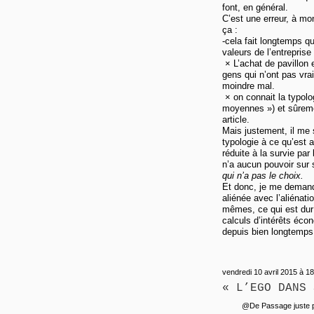
font, en général.
C’est une erreur, à m
ça :
-cela fait longtemps q
valeurs de l’entreprise
× L’achat de pavillon 
gens qui n’ont pas vra
moindre mal.
× on connait la typolo
moyennes ») et sûreme
article.
Mais justement, il me
typologie à ce qu’est au
réduite à la survie par
n’a aucun pouvoir sur 
qui n’a pas le choix.
Et donc, je me demande
aliénée avec l’aliénat
mêmes, ce qui est dur 
calculs d’intérêts éco
depuis bien longtemps
vendredi 10 avril 2015 à 18
« L’EGO DANS 
@De Passage juste po