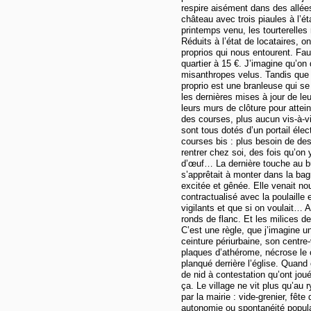
respire aisément dans des allées
château avec trois piaules à l’ét
printemps venu, les tourterelles
Réduits à l’état de locataires, 
proprios qui nous entourent. Fau
quartier à 15 €. J’imagine qu’on
misanthropes velus. Tandis que 
proprio est une branleuse qui se
les dernières mises à jour de leur
leurs murs de clôture pour atte
des courses, plus aucun vis-à-vi
sont tous dotés d’un portail él
courses bis : plus besoin de des
rentrer chez soi, des fois qu’on 
d’œuf… La dernière touche au bun
s’apprêtait à monter dans la bag
excitée et gênée. Elle venait no
contractualisé avec la poulaille 
vigilants et que si on voulait
ronds de flanc. Et les milices de
C’est une règle, que j’imagine u
ceinture périurbaine, son centre-
plaques d’athérome, nécrose le c
planqué derrière l’église. Quand 
de nid à contestation qu’ont jou
ça. Le village ne vit plus qu’au 
par la mairie : vide-grenier, fê
autonomie ou spontanéité popul