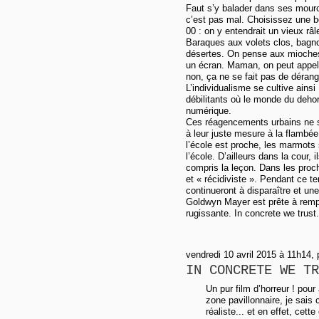
Faut s’y balader dans ses mouro
c’est pas mal. Choisissez une be
00 : on y entendrait un vieux râl
Baraques aux volets clos, bagnol
désertes. On pense aux mioches c
un écran. Maman, on peut appele
non, ça ne se fait pas de déran
L’individualisme se cultive ains
débilitants où le monde du dehor
numérique.
Ces réagencements urbains ne son
à leur juste mesure à la flambé
l’école est proche, les marmots 
l’école. D’ailleurs dans la cour, i
compris la leçon. Dans les proc
et « récidiviste ». Pendant ce te
continueront à disparaître et un
Goldwyn Mayer est prête à rempl
rugissante. In concrete we trust.
vendredi 10 avril 2015 à 11h14,
IN CONCRETE WE TR
Un pur film d’horreur ! pour
zone pavillonnaire, je sais 
réaliste... et en effet, cet