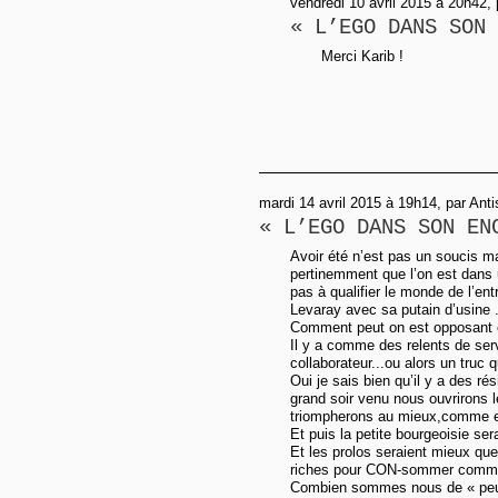
vendredi 10 avril 2015 à 20h42, 
« L’EGO DANS SON 
Merci Karib !
mardi 14 avril 2015 à 19h14, par Anti
« L’EGO DANS SON EN
Avoir été n’est pas un soucis mai
pertinemment que l’on est dans 
pas à qualifier le monde de l’e
Levaray avec sa putain d’usine 
Comment peut on est opposant e
Il y a comme des relents de serv
collaborateur...ou alors un truc 
Oui je sais bien qu’il y a des ré
grand soir venu nous ouvrirons l
triompherons au mieux,comme e
Et puis la petite bourgeoisie ser
Et les prolos seraient mieux que
riches pour CON-sommer comme 
Combien sommes nous de « peu 