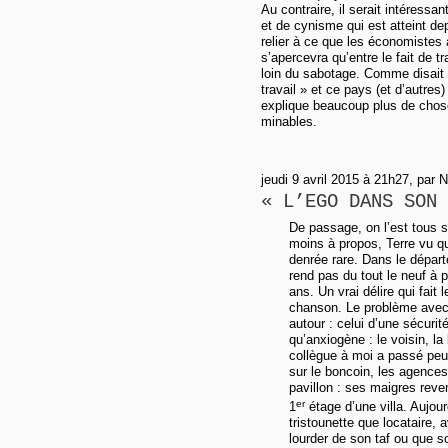
Au contraire, il serait intéressan
et de cynisme qui est atteint de
relier à ce que les économistes
s’apercevra qu’entre le fait de t
loin du sabotage. Comme disait
travail » et ce pays (et d’autres)
explique beaucoup plus de chose
minables.
jeudi 9 avril 2015 à 21h27, par 
« L’EGO DANS SON 
De passage, on l’est tous 
moins à propos, Terre vu qu
denrée rare. Dans le départ
rend pas du tout le neuf à 
ans. Un vrai délire qui fait
chanson. Le problème avec l
autour : celui d’une sécuri
qu’anxiogène : le voisin, l
collègue à moi a passé peu
sur le boncoin, les agences
pavillon : ses maigres reve
er
1
étage d’une villa. Aujour
tristounette que locataire, 
lourder de son taf ou que s