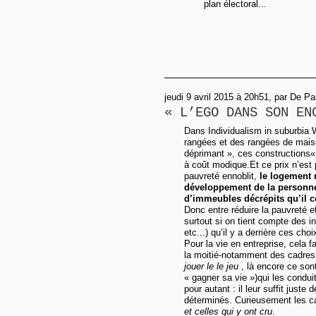
plan électoral...
jeudi 9 avril 2015 à 20h51, par De P
« L’EGO DANS SON EN
Dans Individualism in suburbia 
rangées et des rangées de maiso
déprimant », ces constructions« 
à coût modique.Et ce prix n’est 
pauvreté ennoblit,
le logement 
développement de la personne
d’immeubles décrépits qu’il c
Donc entre réduire la pauvreté et
surtout si on tient compte des 
etc...) qu’il y a derrière ces choi
Pour la vie en entreprise, cela 
la moitié-notamment des cadres,
jouer le le jeu
, là encore ce son
« gagner sa vie »)qui les condui
pour autant : il leur suffit juste 
déterminés. Curieusement les ca
et celles qui y ont cru
.