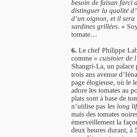
besoin de faisan farci d
distinguer la qualité 
d’un oignon, et il sera
sardines grillées.
» Soy
tomate…
6.
Le chef Philippe Labb
comme «
cuisinier de
Shangri-La, un palace p
trois ans avenue d’Ién
page élogieuse, où le 
adore les tomates au p
plats sont à base de tom
n’utilise pas les
long li
mais des tomates noire
émerveillement la façon
deux heures durant, à 5