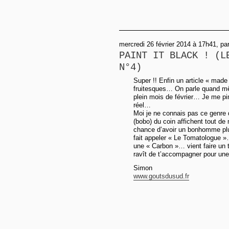
mercredi 26 février 2014 à 17h41, p
PAINT IT BLACK ! (L
N°4)
Super !! Enfin un article « made 
fruitesques… On parle quand mê
plein mois de février… Je me p
réel…
Moi je ne connais pas ce genre 
(bobo) du coin affichent tout de 
chance d’avoir un bonhomme plu
fait appeler « Le Tomatologue »
une « Carbon »… vient faire un to
ravît de t’accompagner pour une
Simon
www.goutsdusud.fr