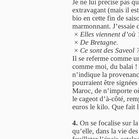
Je ne lui précise pas qu
extravagant (mais il es
bio en cette fin de sai
marmonnant. J’essaie d
×
Elles viennent d’où 
×
De Bretagne.
×
Ce sont des Saveol 
Il se referme comme un
comme moi, du balai ! 
n’indique la provenanc
pourraient être signées
Maroc, de n’importe o
le cageot d’à-côté, rem
euros le kilo. Que fait 
4.
On se focalise sur la
qu’elle, dans la vie des
feuilleter l’épais catal