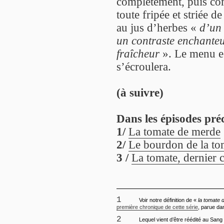
complètement, puis com
toute fripée et striée d
au jus d’herbes «
d’un
un contraste enchanteu
fraîcheur
». Le menu es
s’écroulera.
(à suivre)
Dans les épisodes pré
1/
La tomate de merde
2/
Le bourdon de la to
3 /
La tomate, dernier c
1
Voir notre définition de «
la tomate 
première chronique de cette série
, parue da
2
Lequel vient d’être réédité au Sang d