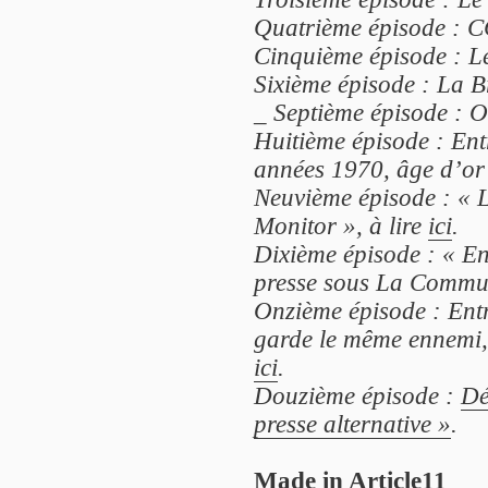
Quatrième épisode : C
Cinquième épisode : Le
Sixième épisode : La B
_
Septième épisode : Of
Huitième épisode : Ent
années 1970, âge d’or d
Neuvième épisode : « L
Monitor », à lire
ici
.
Dixième épisode : « E
presse sous La Commun
Onzième épisode : Entr
garde le même ennemi, 
ici
.
Douzième épisode :
Dé
presse alternative »
.
Made in Article11