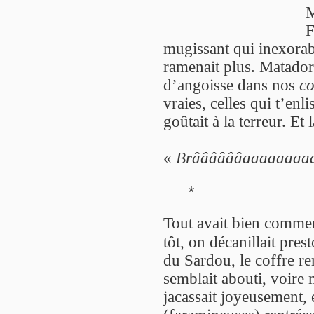
M
F
mugissant qui inexorab
ramenait plus. Matador
d’angoisse dans nos
co
vraies, celles qui t’enl
goûtait à la terreur. Et l
«
Brââââââaaaaaaaaa
*
Tout avait bien commen
tôt, on décanillait pre
du Sardou, le coffre r
semblait abouti, voire 
jacassait joyeusement,