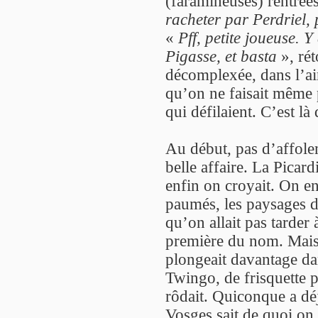
(faramineuses) rentrées
racheter par Perdriel,
«
Pff, petite joueuse. 
Pigasse, et basta
», rét
décomplexée, dans l’ai
qu’on ne faisait même 
qui défilaient. C’est là 
Au début, pas d’affole
belle affaire. La Picar
enfin on croyait. On enq
paumés, les paysages d
qu’on allait pas tarder 
première du nom. Mais
plongeait davantage da
Twingo, de frisquette pa
rôdait. Quiconque a d
Vosges sait de quoi on 