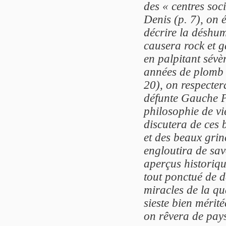
des « centres soc
Denis (p. 7), on 
décrire la déshum
causera rock et ga
en palpitant sévèr
années de plomb (
20), on respectera
défunte Gauche Pr
philosophie de vi
discutera de ces 
et des beaux grin
engloutira de sav
aperçus historique
tout ponctué de d
miracles de la q
sieste bien mérit
on rêvera de pays