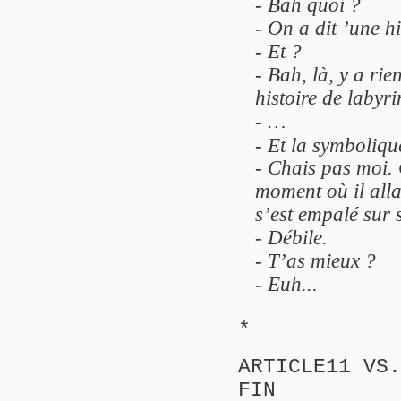
- Bah quoi ?
- On a dit ’une hi
- Et ?
- Bah, là, y a rie
histoire de labyri
- …
- Et la symboliqu
- Chais pas moi. 
moment où il allai
s’est empalé sur 
- Débile.
- T’as mieux ?
- Euh...
*
ARTICLE11 VS.
FIN