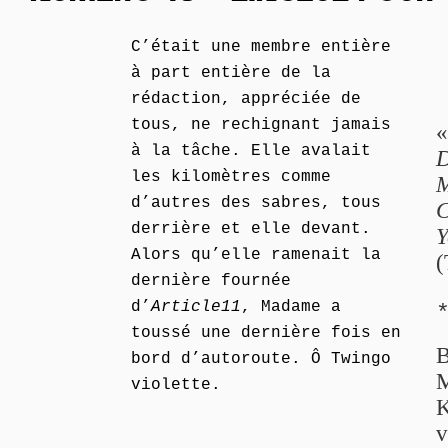
C’était une membre entière
à part entière de la
rédaction, appréciée de
tous, ne rechignant jamais
à la tâche. Elle avalait
D
les kilomètres comme
M
d’autres des sabres, tous
C
derrière et elle devant.
Y
Alors qu’elle ramenait la
(
dernière fournée
d’
Article11
, Madame a
toussé une dernière fois en
B
bord d’autoroute. Ô Twingo
M
violette.
K
v