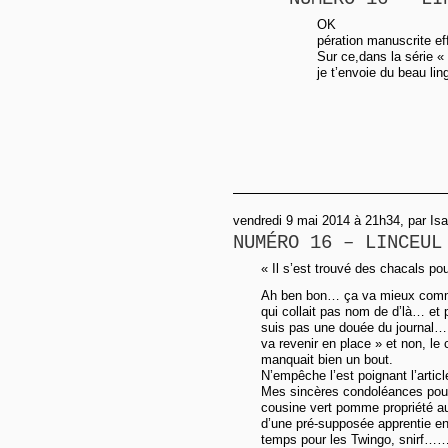
OK
pération manuscrite ef
Sur ce,dans la série 
je t’envoie du beau lin
vendredi 9 mai 2014 à 21h34, par Isa
NUMÉRO 16 – LINCEUL
« Il s’est trouvé des chacals pou
Ah ben bon… ça va mieux comme ç
qui collait pas nom de d’là… et pi
suis pas une douée du journal… 
va revenir en place » et non, le c
manquait bien un bout.
N’empêche l’est poignant l’artic
Mes sincères condoléances pour 
cousine vert pomme propriété au
d’une pré-supposée apprentie en 
temps pour les Twingo, snirf