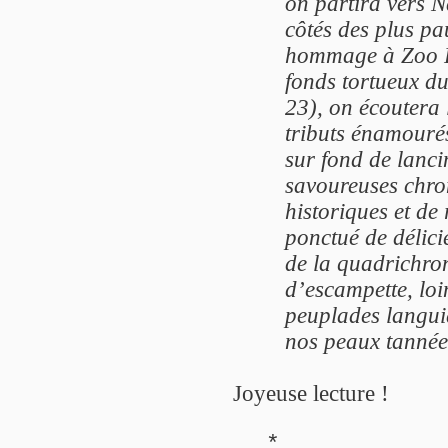
on partira vers 
côtés des plus pa
hommage à Zoo Pr
fonds tortueux d
23), on écoutera 
tributs énamourés
sur fond de lanci
savoureuses chro
historiques et de 
ponctué de délici
de la quadrichro
d’escampette, loin
peuplades langui
nos peaux tannées
Joyeuse lecture !
*