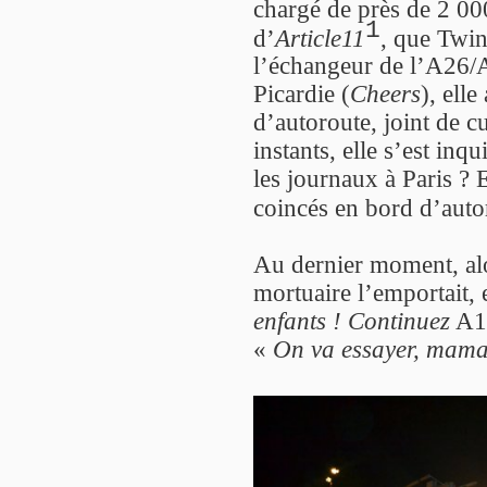
chargé de près de 2 0
1
d’
Article11
, que Twin
l’échangeur de l’A26/A
Picardie (
Cheers
), ell
d’autoroute, joint de c
instants, elle s’est in
les journaux à Paris ? 
coincés en bord d’auto
Au dernier moment, al
mortuaire l’emportait, e
enfants ! Continuez
A1
«
On va essayer, mama