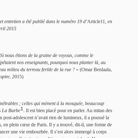
et entretien a été publié dans le numéro 19 d’
Article11
, en
vril 2015
Si nous étions de la graine de voyous, comme le
épétaient nos enseignants, pourquoi nous planter là, au
eau milieu du terreau fertile de la rue ?
» (Omar Benlaala,
nspire
, 2015)
nétrables ; celles qui mènent à la mosquée, beaucoup
1
s
La Barbe
. Il est bien placé pour en parler. Au mitan des
 post-adolescent n’avait rien de lumineux, il a poussé la
en plein cœur de Paris. Il y a trouvé, dit-il, une forme de
ancer une vie embourbée. Il s’est alors immergé à corps