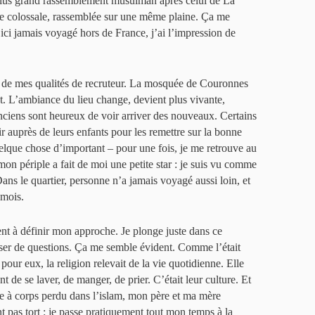
lus grand rassemblement musulman après celui de La
 colossale, rassemblée sur une même plaine. Ça me
ci jamais voyagé hors de France, j’ai l’impression de
e de mes qualités de recruteur. La mosquée de Couronnes
t. L’ambiance du lieu change, devient plus vivante,
anciens sont heureux de voir arriver des nouveaux. Certains
auprès de leurs enfants pour les remettre sur la bonne
uelque chose d’important – pour une fois, je me retrouve au
mon périple a fait de moi une petite star : je suis vu comme
ans le quartier, personne n’a jamais voyagé aussi loin, et
 mois.
nt à définir mon approche. Je plonge juste dans ce
er de questions. Ça me semble évident. Comme l’était
our eux, la religion relevait de la vie quotidienne. Elle
t de se laver, de manger, de prier. C’était leur culture. Et
ce à corps perdu dans l’islam, mon père et ma mère
ont pas tort : je passe pratiquement tout mon temps à la