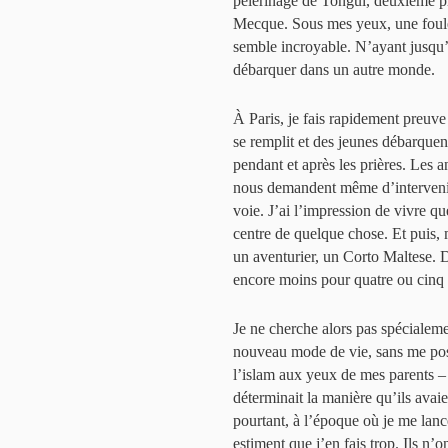
pèlerinage de Tongui, deuxième p
Mecque. Sous mes yeux, une foule
semble incroyable. N’ayant jusqu’i
débarquer dans un autre monde.
À Paris, je fais rapidement preuv
se remplit et des jeunes débarquen
pendant et après les prières. Les 
nous demandent même d’intervenir 
voie. J’ai l’impression de vivre q
centre de quelque chose. Et puis, 
un aventurier, un Corto Maltese. D
encore moins pour quatre ou cinq
Je ne cherche alors pas spécialeme
nouveau mode de vie, sans me pos
l’islam aux yeux de mes parents – p
déterminait la manière qu’ils avaien
pourtant, à l’époque où je me lan
estiment que j’en fais trop. Ils n’