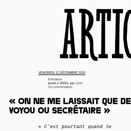
VENDREDI
11 DÉCEMBRE 2015
Entretiens
posté à 16h54, par
Lémi
18 commentaires
« ON NE ME LAISSAIT QUE DE
VOYOU OU SECRÉTAIRE »
«
C’est pourtant quand le