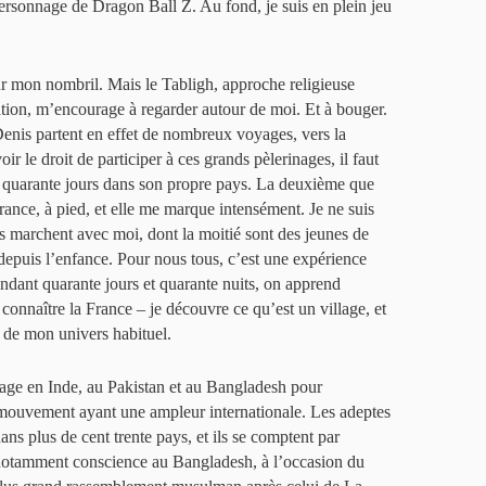
personnage de Dragon Ball Z. Au fond, je suis en plein jeu
 sur mon nombril. Mais le Tabligh, approche religieuse
cation, m’encourage à regarder autour de moi. Et à bouger.
enis partent en effet de nombreux voyages, vers la
ir le droit de participer à ces grands pèlerinages, il faut
 quarante jours dans son propre pays. La deuxième que
France, à pied, et elle me marque intensément. Je ne suis
s marchent avec moi, dont la moitié sont des jeunes de
depuis l’enfance. Pour nous tous, c’est une expérience
ndant quarante jours et quarante nuits, on apprend
 connaître la France – je découvre ce qu’est un village, et
s de mon univers habituel.
yage en Inde, au Pakistan et au Bangladesh pour
 mouvement ayant une ampleur internationale. Les adeptes
ans plus de cent trente pays, et ils se comptent par
 notamment conscience au Bangladesh, à l’occasion du