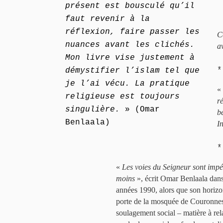
présent est bousculé qu’il
faut revenir à la
réflexion, faire passer les
C
nuances avant les clichés.
a
Mon livre vise justement à
*
démystifier l’islam tel que
je l’ai vécu. La pratique
«
religieuse est toujours
r
singulière.
» (Omar
b
Benlaala)
I
*
«
Les voies du Seigneur sont impé
moins
», écrit Omar Benlaala dan
années 1990, alors que son horizon
porte de la mosquée de Couronnes, 
soulagement social – matière à rel