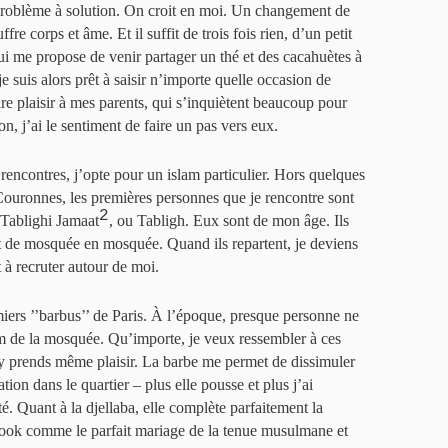
e problème à solution. On croit en moi. Un changement de
e corps et âme. Et il suffit de trois fois rien, d’un petit
ui me propose de venir partager un thé et des cacahuètes à
je suis alors prêt à saisir n’importe quelle occasion de
ire plaisir à mes parents, qui s’inquiètent beaucoup pour
n, j’ai le sentiment de faire un pas vers eux.
 rencontres, j’opte pour un islam particulier. Hors quelques
ouronnes, les premières personnes que je rencontre sont
2
u Tablighi Jamaat
, ou Tabligh. Eux sont de mon âge. Ils
t de mosquée en mosquée. Quand ils repartent, je deviens
 recruter autour de moi.
miers ’’barbus’’ de Paris. À l’époque, presque personne ne
m de la mosquée. Qu’importe, je veux ressembler à ces
j’y prends même plaisir. La barbe me permet de dissimuler
ion dans le quartier – plus elle pousse et plus j’ai
é. Quant à la djellaba, elle complète parfaitement la
look comme le parfait mariage de la tenue musulmane et