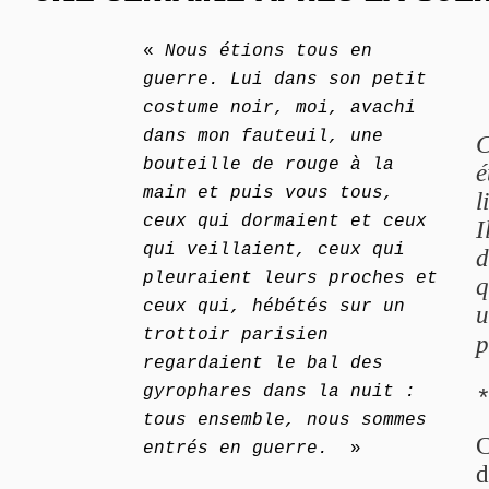
«
Nous étions tous en
guerre. Lui dans son petit
costume noir, moi, avachi
dans mon fauteuil, une
C
bouteille de rouge à la
é
main et puis vous tous,
l
ceux qui dormaient et ceux
I
qui veillaient, ceux qui
d
pleuraient leurs proches et
q
ceux qui, hébétés sur un
u
trottoir parisien
p
regardaient le bal des
gyrophares dans la nuit :
tous ensemble, nous sommes
C
entrés en guerre.
»
d