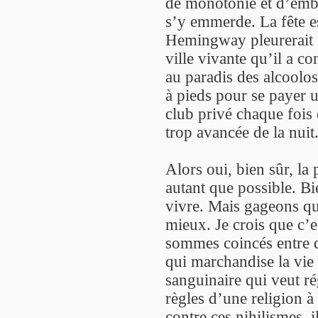
de monotonie et d’emb
s’y emmerde. La fête es
Hemingway pleurerait no
ville vivante qu’il a co
au paradis des alcoolos
à pieds pour se payer u
club privé chaque fois 
trop avancée de la nuit
Alors oui, bien sûr, la p
autant que possible. Bie
vivre. Mais gageons qu
mieux. Je crois que c’es
sommes coincés entre d
qui marchandise la vie 
sanguinaire qui veut ré
règles d’une religion à 
contre ces nihilismes, i