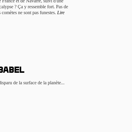
de France et de Navarre, suivi d'une
calypse ? Ça y ressemble fort. Pas de
les comètes ne sont pas funestes.
Lire
Babel
isparu de la surface de la planète...