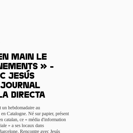
s
en main le
nements » -
c Jesús
u journal
La Directa
est un hebdomadaire au
 en Catalogne. Né sur papier, présent
en catalan, ce « média d'information
iale » a ses locaux dans
à Barcelone. Rencontre avec Jesús