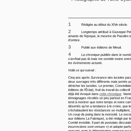
1
Rédigée au début du XIVe siècle.
2
Longtemps attribué à Giuseppe Pelo
amants de l’époque, le meurtre de Pasolini 
d’ombre.
3
Publié aux éditions de Minuit.
4
La chronique publiée dans le numér
s’arrêtait pas là mais me semble moins ent
les événements actuels.
Voilà ce qui suivait :
Cinq ans après
Survivance des lucioles
para
deux ouvrages très différents mais portés 
dénicher les lucioles. Le premier,
Constellati
éditions de l’Éclat), fruit du travail du collec
déjà été évoqué dans
cette chronique
. Vast
témoignages récoltés un peu partout en Fran
tend à montrer que notre temps et notre ca
désertés qu’on a tendance à le croire, que le
s’échafaudent les résistances se multiplient, 
Un coup de poing dans la morosité. Le sec
aux éditions La Fabrique), a été rédigé par 
Comité invisible. Il part de postulats discuta
insurrections sont venues
») et adopte parfo
agaçant, mais la détermination rageuse qui 