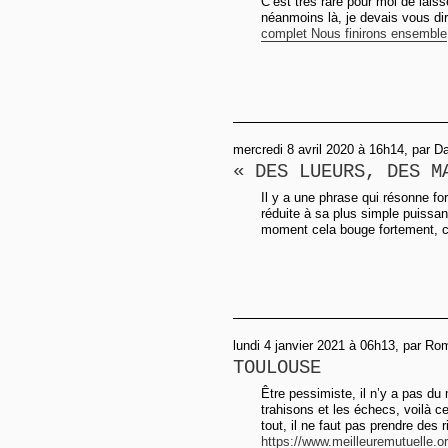
C’est très rare pour moi de lais
néanmoins là, je devais vous dire
complet Nous finirons ensemble
mercredi 8 avril 2020 à 16h14, par Da
« DES LUEURS, DES M
Il y a une phrase qui résonne for
réduite à sa plus simple puissan
moment cela bouge fortement, c’
lundi 4 janvier 2021 à 06h13, par R
TOULOUSE
Être pessimiste, il n’y a pas d
trahisons et les échecs, voilà 
tout, il ne faut pas prendre des
https://www.meilleuremutuelle.or