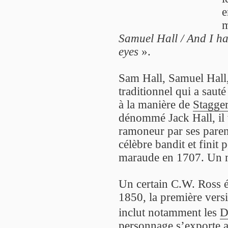
e
m
Samuel Hall / And I h
eyes
».
Sam Hall, Samuel Hall,
traditionnel qui a sauté
à la manière de
Stagge
dénommé Jack Hall, il 
ramoneur par ses parents
célèbre bandit et fini
maraude en 1707. Un m
Un certain C.W. Ross éc
1850, la première vers
inclut notamment les
D
personnage s’exporte a