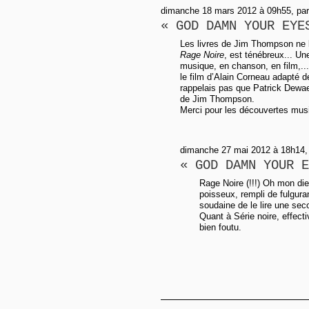
dimanche 18 mars 2012 à 09h55, par
« GOD DAMN YOUR EYE
Les livres de Jim Thompson ne l
Rage Noire
, est ténébreux... Une
musique, en chanson, en film,...
le film d’Alain Corneau adapté 
rappelais pas que Patrick Dewae
de Jim Thompson.
Merci pour les découvertes musi
dimanche 27 mai 2012 à 18h14, p
« GOD DAMN YOUR E
Rage Noire (!!!) Oh mon die
poisseux, rempli de fulgura
soudaine de le lire une sec
Quant à Série noire, effect
bien foutu.