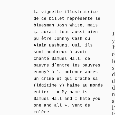
La vignette illustratrice
de ce billet représente le
bluesman Josh White, mais
ça aurait tout aussi bien
J
pu être Johnny Cash ou
y
Alain Bashung. Oui, ils
J
sont nombreux à avoir
m
chanté Samuel Hall, ce
l
pauvre d’entre les pauvres
s
envoyé à la potence après
d
un crime et qui crache sa
d
(légitime ?) haine au monde
d
entier : « My name is
m
Samuel Hall and I hate you
a
one and all ». Vent de
l
colère.
l