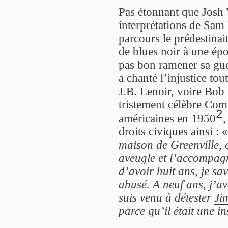
Pas étonnant que Josh W
interprétations de Sam 
parcours le prédestinai
de blues noir à une épo
pas bon ramener sa gu
a chanté l’injustice to
J.B. Lenoir
, voire Bob
tristement célèbre Comm
2
américaines en 1950
,
droits civiques ainsi : 
maison de Greenville, 
aveugle et l’accompa
d’avoir huit ans, je sav
abusé. A neuf ans, j’av
suis venu à détester
Ji
parce qu’il était une i