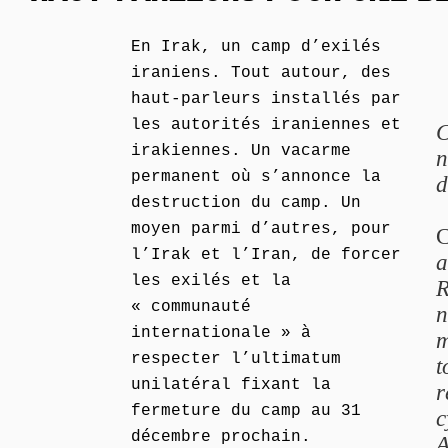
En Irak, un camp d’exilés
iraniens. Tout autour, des
haut-parleurs installés par
les autorités iraniennes et
C
irakiennes. Un vacarme
n
permanent où s’annonce la
d
destruction du camp. Un
moyen parmi d’autres, pour
C
l’Irak et l’Iran, de forcer
a
les exilés et la
R
« communauté
n
internationale » à
m
respecter l’ultimatum
t
unilatéral fixant la
r
fermeture du camp au 31
c
décembre prochain.
A