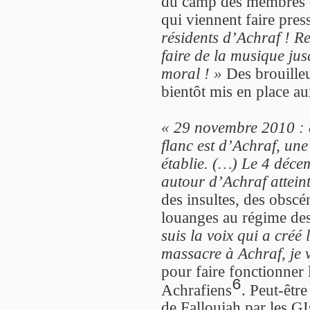
du camp des membres d
qui viennent faire pres
résidents d’Achraf ! Re
faire de la musique ju
moral ! »
Des brouilleu
bientôt mis en place au
« 29 novembre 2010 : e
flanc est d’Achraf, une
établie. (…) Le 4 déce
autour d’Achraf attein
des insultes, des obscé
louanges au régime de
suis la voix qui a créé 
massacre à Achraf, je v
pour faire fonctionner 
6
Achrafiens
. Peut-êtr
de Falloujah par les GI