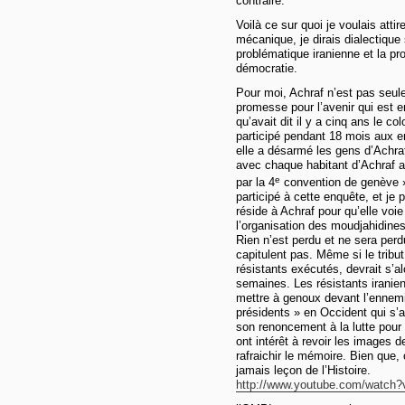
contraire.
Voilà ce sur quoi je voulais attir
mécanique, je dirais dialectique 
problématique iranienne et la pr
démocratie.
Pour moi, Achraf n’est pas seu
promesse pour l’avenir qui est 
qu’avait dit il y a cinq ans le col
participé pendant 18 mois aux e
elle a désarmé les gens d’Achraf
avec chaque habitant d’Achraf a
e
par la 4
convention de genève », 
participé à cette enquête, et je 
réside à Achraf pour qu’elle voi
l’organisation des moudjahidine
Rien n’est perdu et ne sera per
capitulent pas. Même si le tribut
résistants exécutés, devrait s’a
semaines. Les résistants iranie
mettre à genoux devant l’ennem
présidents » en Occident qui s’a
son renoncement à la lutte pour l
ont intérêt à revoir les images
rafraichir le mémoire. Bien que, 
jamais leçon de l’Histoire.
http://www.youtube.com/watch?v