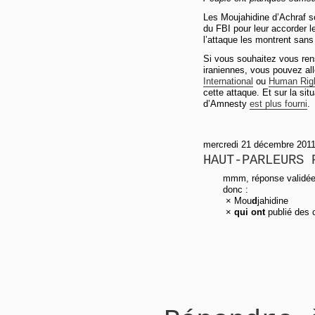
Les Moujahidine d’Achraf s
du FBI pour leur accorder l
l’attaque les montrent sans
Si vous souhaitez vous rens
iraniennes, vous pouvez all
International
ou
Human Rig
cette attaque. Et sur la sit
d’Amnesty
est plus fourni
.
mercredi 21 décembre 2011 
HAUT-PARLEURS 
mmm, réponse validée tr
donc :
× Mou
d
jahidine
×
qui ont
publié des