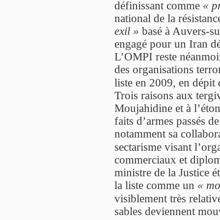
définissant comme
« p
national de la résistan
exil »
basé à Auvers-su
engagé pour un Iran dé
L’OMPI reste néanmoins 
des organisations terro
liste en 2009, en dépit
Trois raisons aux tergi
Moujahidine et à l’éton
faits d’armes passés d
notamment sa collabora
sectarisme visant l’org
commerciaux et diplom
ministre de la Justice é
la liste comme un
« mo
visiblement très relati
sables deviennent mouv