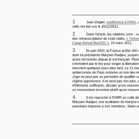
1
Jean Ziegler,
conférence à l’ONU
,
cités ont été vus le 20/11/2011.
2
Dans l’article, les citations sont – 
des retranscriptions de cette vidéo,
« Tortur
Camp Ashraf Mar2011 »
, 10 mars 2011.
3
En juin 2003, la France arrête 16
dont sa présidente Maryam Radjavi, suspec
actes terroristes depuis le sol français. Plusi
s’immolent par le feu pour exiger la libération
intervient quelques jours plus tard. Le 11 ma
antiterroriste de Paris ordonne un non-lieu e
Juge ne peut pas se permettre de qualifier 
régime oppresseur, il ne peut pas non plus, 
d’éléments suffisants, décider qu’un mouvem
un mouvement terroriste plutôt qu’un mouve
4
Il est reproché à l’OMPI un culte de
Maryam Radjavi, une exaltation du martyre et
autoritaire imposée à ses membres. Selon 