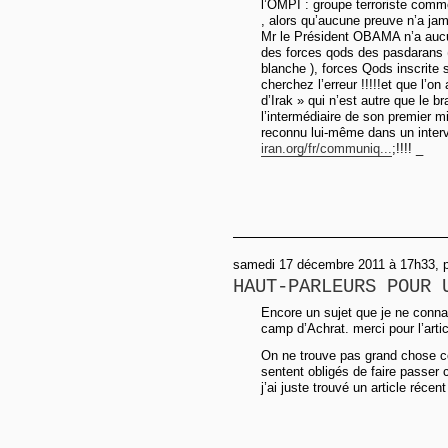
l’OMPI : groupe terroriste comme
, alors qu’aucune preuve n’a jama
Mr le Président OBAMA n’a auc
des forces qods des pasdarans 
blanche ), forces Qods inscrite s
cherchez l’erreur !!!!!et que l’o
d’Irak » qui n’est autre que le 
l’intermédiaire de son premier m
reconnu lui-même dans un interv
iran.org/fr/communiq...
;!!!! _
samedi 17 décembre 2011 à 17h33, p
HAUT-PARLEURS POUR 
Encore un sujet que je ne connai
camp d’Achrat. merci pour l’artic
On ne trouve pas grand chose c
sentent obligés de faire passer c
j’ai juste trouvé un article récen