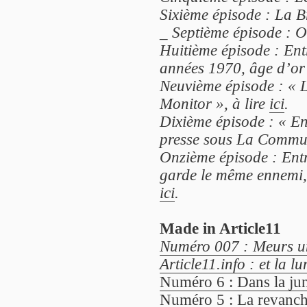
Sixième épisode : La B
_
Septième épisode : Of
Huitième épisode : Ent
années 1970, âge d’or d
Neuvième épisode : « L
Monitor », à lire
ici
.
Dixième épisode : « E
presse sous La Commun
Onzième épisode : Entr
garde le même ennemi, 
ici
.
Made in Article11
Numéro 007 : Meurs un
Article11.info : et la lu
Numéro 6 : Dans la jung
Numéro 5 : La revanch