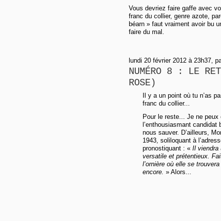
Vous devriez faire gaffe avec vot
franc du collier, genre azote, pa
béarn » faut vraiment avoir bu u
faire du mal.
lundi 20 février 2012 à 23h37, p
NUMÉRO 8 : LE RET
ROSE)
Il y a un point où tu n’as pa
franc du collier...
Pour le reste... Je ne peux
l’enthousiasmant candidat b
nous sauver. D’ailleurs, Mo
1943, soliloquant à l’adress
pronostiquant : «
Il viendra
versatile et prétentieux. Fai
l’ornière où elle se trouver
encore.
» Alors...