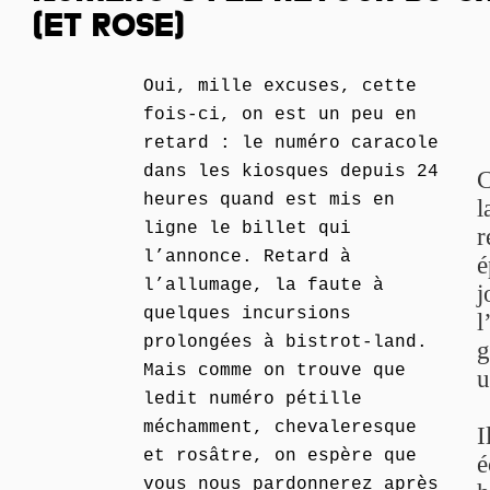
(ET ROSE)
Oui, mille excuses, cette
fois-ci, on est un peu en
retard : le numéro caracole
dans les kiosques depuis 24
C
heures quand est mis en
l
ligne le billet qui
r
l’annonce. Retard à
é
l’allumage, la faute à
j
quelques incursions
l
prolongées à bistrot-land.
g
Mais comme on trouve que
u
ledit numéro pétille
méchamment, chevaleresque
I
et rosâtre, on espère que
é
vous nous pardonnerez après