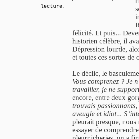
h
lecture.
s
i
R
félicité. Et puis... De
historien célèbre, il av
Dépression lourde, al
et toutes ces sortes de 
Le déclic, le basculeme
Vous comprenez ? Je n’
travailler, je ne suppo
encore, entre deux gor
trouvais passionnants, i
aveugle et idiot... S’i
pleurait presque, nous 
essayer de comprendre. 
pleurnicheries, on a fin