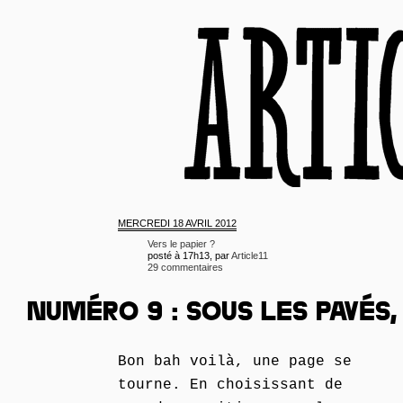
MERCREDI
18 AVRIL 2012
Vers le papier ?
posté à 17h13, par
Article11
29 commentaires
NUMÉRO 9 : SOUS LES PAVÉS,
Bon bah voilà, une page se
tourne. En choisissant de