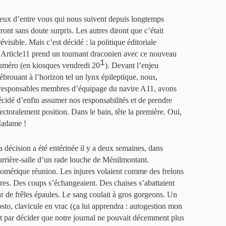
eux d’entre vous qui nous suivent depuis longtemps
ront sans doute surpris. Les autres diront que c’était
évisible. Mais c’est décidé : la politique éditoriale
’Article11 prend un tournant draconien avec ce nouveau
1
uméro (en kiosques vendredi 20
). Devant l’enjeu
’ébrouant à l’horizon tel un lynx épileptique, nous,
rresponsables membres d’équipage du navire A11, avons
écidé d’enfin assumer nos responsabilités et de prendre
lectoralement position. Dans le bain, tête la première. Oui,
adame !
a décision a été entérinée il y a deux semaines, dans
’arrière-salle d’un rade louche de Ménilmontant.
omérique réunion. Les injures volaient comme des frelons
vres. Des coups s’échangeaient. Des chaises s’abattaient
ur de frêles épaules. Le sang coulait à gros gorgeons. Un
hosto, clavicule en vrac (ça lui apprendra : autogestion mon
 Et par décider que notre journal ne pouvait décemment plus