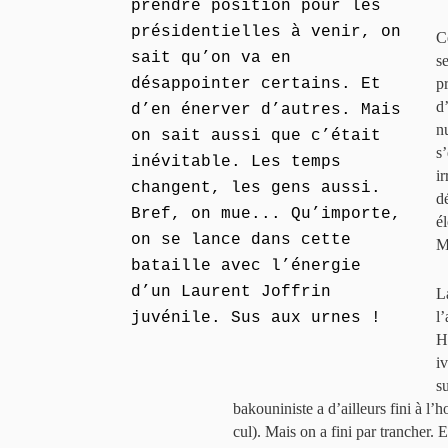
prendre position pour les
présidentielles à venir, on
C
sait qu’on va en
se
désappointer certains. Et
pr
d
d’en énerver d’autres. Mais
n
on sait aussi que c’était
s
inévitable. Les temps
i
changent, les gens aussi.
d
Bref, on mue... Qu’importe,
é
on se lance dans cette
M
bataille avec l’énergie
d’un Laurent Joffrin
L
l
juvénile. Sus aux urnes !
H
i
s
bakouniniste a d’ailleurs fini à l’
cul). Mais on a fini par trancher.