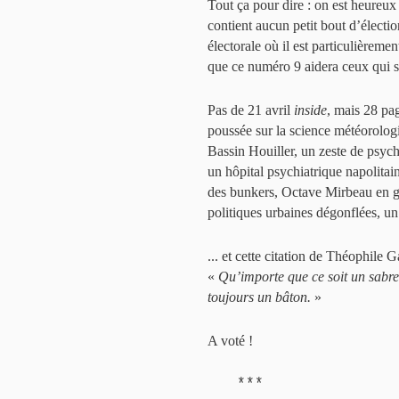
Tout ça pour dire : on est heureu
contient aucun petit bout d’électi
électorale où il est particulièreme
que ce numéro 9 aidera ceux qui so
Pas de 21 avril
inside
, mais 28 pag
poussée sur la science météorolog
Bassin Houiller, un zeste de psycho
un hôpital psychiatrique napolita
des bunkers, Octave Mirbeau en gog
politiques urbaines dégonflées, un 
... et cette citation de Théophile 
«
Qu’importe que ce soit un sabre
toujours un bâton.
»
A voté !
***