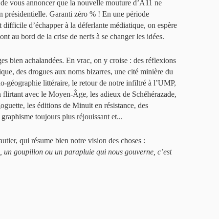
x de vous annoncer que la nouvelle mouture d’A11 ne
on présidentielle. Garanti zéro % ! En une période
nt difficile d’échapper à la déferlante médiatique, on espère
nt au bord de la crise de nerfs à se changer les idées.
es bien achalandées. En vrac, on y croise : des réflexions
ique, des drogues aux noms bizarres, une cité minière du
-géographie littéraire, le retour de notre infiltré à l’UMP,
in flirtant avec le Moyen-Âge, les adieux de Schéhérazade,
uette, les éditions de Minuit en résistance, des
graphisme toujours plus réjouissant et...
Gautier, qui résume bien notre vision des choses :
, un goupillon ou un parapluie qui nous gouverne, c’est