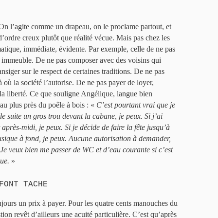
 On l’agite comme un drapeau, on le proclame partout, et
d’ordre creux plutôt que réalité vécue. Mais pas chez les
atique, immédiate, évidente. Par exemple, celle de ne pas
n immeuble. De ne pas composer avec des voisins qui
nsiger sur le respect de certaines traditions. De ne pas
à où la société l’autorise. De ne pas payer de loyer,
, la liberté. Ce que souligne Angélique, langue bien
 au plus près du poêle à bois : «
C’est pourtant vrai que je
 de suite un gros trou devant la cabane, je peux. Si j’ai
près-midi, je peux. Si je décide de faire la fête jusqu’à
sique à fond, je peux. Aucune autorisation à demander,
 Je veux bien me passer de WC et d’eau courante si c’est
nue.
»
FONT TACHE
toujours un prix à payer. Pour les quatre cents manouches du
tion revêt d’ailleurs une acuité particulière. C’est qu’après