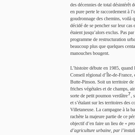
des décennies de total désintérêt 
en pure perte le raccordement à l’
goudronnage des chemins, voilà q
décidé de se pencher sur leur cas e
étaient jusqu’alors exclus. Pas pa
programme de restructuration urba
beaucoup plus que quelques centain
manouches bougent.
L’histoire débute en 1985, quand
Conseil régional d’Île-de-France, 
Butte-Pinson. Soit un territoire de
friches végétales et de champs, ain
7
sorte de petit poumon verdâtre
, 
et s’étalant sur les territoires d
Villetaneuse. La campagne à la ban
rachète la majeure partie de ce p
objectif d’en faire un lieu de «
pro
d’agriculture urbaine, par l’instal