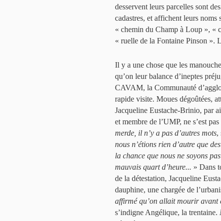
desservent leurs parcelles sont des
cadastres, et affichent leurs noms s
« chemin du Champ à Loup », « c
« ruelle de la Fontaine Pinson ». Le
Il y a une chose que les manouche
qu’on leur balance d’ineptes préjug
CAVAM, la Communauté d’agglom
rapide visite. Moues dégoûtées, att
Jacqueline Eustache-Brinio, par a
et membre de l’UMP, ne s’est pas 
merde, il n’y a pas d’autres mots
,
nous n’étions rien d’autre que des
la chance que nous ne soyons pas l
mauvais quart d’heure...
» Dans to
de la détestation, Jacqueline Eus
dauphine, une chargée de l’urban
affirmé qu’on allait mourir avant
s’indigne Angélique, la trentaine.