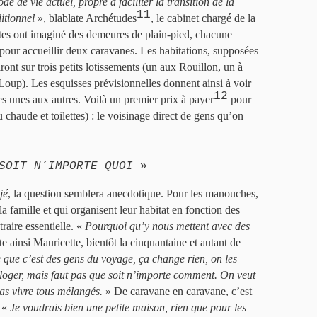
e de vie actuel, propre à faciliter la transition de la
11
itionnel
», blablate Archétudes
, le cabinet chargé de la
ctes ont imaginé des demeures de plain-pied, chacune
pour accueillir deux caravanes. Les habitations, supposées
tiront sur trois petits lotissements (un aux Rouillon, un à
Loup). Les esquisses prévisionnelles donnent ainsi à voir
12
s unes aux autres. Voilà un premier prix à payer
pour
chaude et toilettes) : le voisinage direct de gens qu’on
SOIT N’IMPORTE QUOI
»
jé
, la question semblera anecdotique. Pour les manouches,
a famille et qui organisent leur habitat en fonction des
ntraire essentielle. «
Pourquoi qu’y nous mettent avec des
ste ainsi Mauricette, bientôt la cinquantaine et autant de
que c’est des gens du voyage, ça change rien, on les
eloger, mais faut pas que soit n’importe comment. On veut
pas vivre tous mélangés.
» De caravane en caravane, c’est
. «
Je voudrais bien une petite maison, rien que pour les