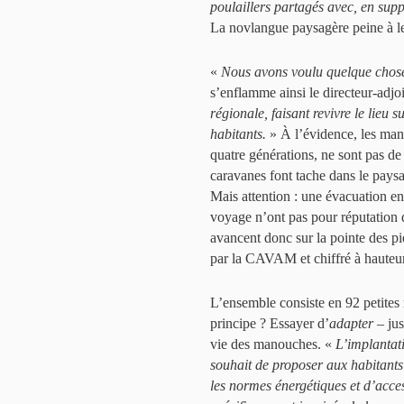
poulaillers partagés avec, en su
La novlangue paysagère peine à le 
«
Nous avons voulu quelque chose 
s’enflamme ainsi le directeur-adj
régionale, faisant revivre le lieu s
habitants.
» À l’évidence, les man
quatre générations, ne sont pas de
caravanes font tache dans le paysa
Mais attention : une évacuation en
voyage n’ont pas pour réputation d
avancent donc sur la pointe des pie
par la CAVAM et chiffré à hauteur
L’ensemble consiste en 92 petites 
principe ? Essayer d’
adapter
– jus
vie des manouches. «
L’implantat
souhait de proposer aux habitants
les normes énergétiques et d’access