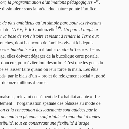
9
pport, la programmation d’animations pédagogiques
»
.
dissimuler : sous la prétendue nature pointe l’artifice.
de plus ambitieux qu’un simple parc pour les riverains
,
10
oint de l’AEV, Éric Goulouzelle
.
Un parc d’ampleur
ur la base de son histoire et visant à rendre la Terre aux
ouches, dont beaucoup de familles vivent ici depuis
 ces «
habitants
» à qui il faut «
rendre la Terre
». Leurs
ge, elles doivent dégager de la bucolique carte postale.
 douceur, pour éviter tout désordre. C’est que les gens du
e se laisser faire quand on leur force la main. Les élus
ds, par le biais d’un « projet de relogement social », porté
 de onze millions d’euros.
maisons, relevant censément de l’« habitat adapté ». Le
tement – l’organisation spatiale des bâtisses au mode de
ion et la conception des logements sont guidées par le
 une maison pérenne, confortable et répondant à toutes
ibilité, tout en conservant une flexibilité d’usage