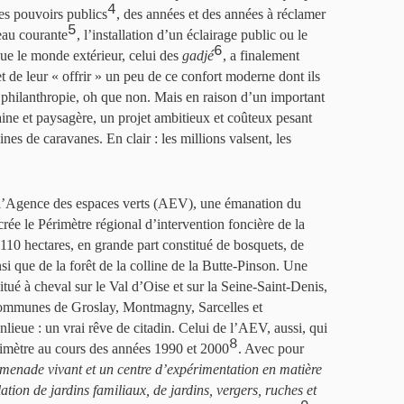
4
des pouvoirs publics
, des années et des années à réclamer
5
eau courante
, l’installation d’un éclairage public ou le
6
ue le monde extérieur, celui des
gadjé
, a finalement
t de leur « offrir » un peu de ce confort moderne dont ils
r philanthropie, oh que non. Mais en raison d’un important
ine et paysagère, un projet ambitieux et coûteux pesant
es de caravanes. En clair : les millions valsent, les
 l’Agence des espaces verts (AEV), une émanation du
crée le Périmètre régional d’intervention foncière de la
 110 hectares, en grande part constitué de bosquets, de
si que de la forêt de la colline de la Butte-Pinson. Une
situé à cheval sur le Val d’Oise et sur la Seine-Saint-Denis,
es communes de Groslay, Montmagny, Sarcelles et
lieue : un vrai rêve de citadin. Celui de l’AEV, aussi, qui
8
érimètre au cours des années 1990 et 2000
. Avec pour
menade vivant et un centre d’expérimentation en matière
lation de jardins familiaux, de jardins, vergers, ruches et