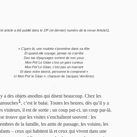
e
et article a été publié dans le 19
(et dernier) numéro de la revue
Article11.
.
«
C’gars-là, une roulotte s’promène dans sa tête
Et quand elle voyage, jamais ne s’arrête
Des tas d’paysages sortent de ses yeux
Mon Pot’ Le Gitan c’est un gars curieux
Mon Pot’ Le Gitan, c’est pas un marrant
Et dans notre bistrot, personne le comprend
»
(« Mon Pot’ le Gitan », chanson de Jacques Verrières)
.
l y a des objets anodins qui disent beaucoup. Chez les
1
anouches
, c’est le balai. Toutes les heures, dès qu’il y a
s visiteurs, il est de sortie ; un coup par-ci, un coup par-là.
 se trouve que les visites s’enchaînent souvent : les
embres de la famille, les amis de passage, les voisins, les
nfants – ceux qui habitent là et ceux qui vivent dans une