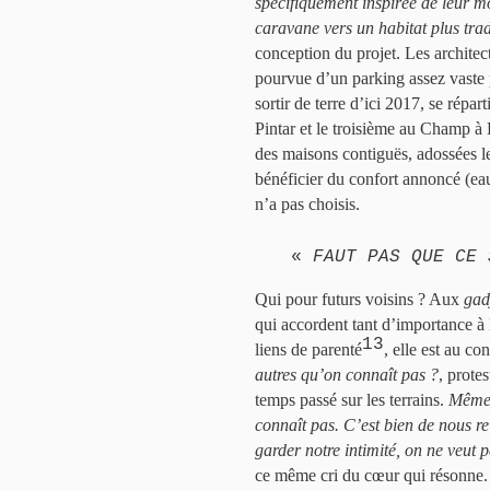
spécifiquement inspirée de leur mod
caravane vers un habitat plus trad
conception du projet. Les archite
pourvue d’un parking assez vaste 
sortir de terre d’ici 2017, se répar
Pintar et le troisième au Champ à 
des maisons contiguës, adossées le
bénéficier du confort annoncé (eau 
n’a pas choisis.
«
FAUT PAS QUE CE 
Qui pour futurs voisins ? Aux
gad
qui accordent tant d’importance à l
13
liens de parenté
, elle est au co
autres qu’on connaît pas ?
, prote
temps passé sur les terrains.
Même 
connaît pas. C’est bien de nous r
garder notre intimité, on ne veut 
ce même cri du cœur qui résonne