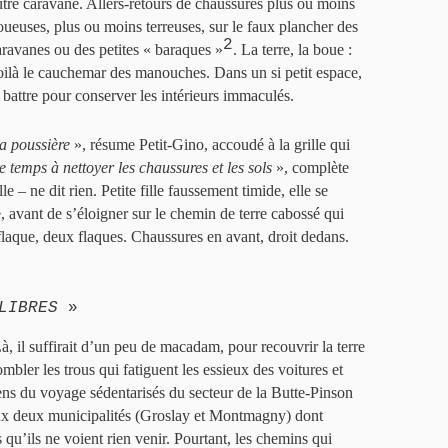
utre caravane. Allers-retours de chaussures plus ou moins
oueuses, plus ou moins terreuses, sur le faux plancher des
2
aravanes ou des petites « baraques »
. La terre, la boue :
oilà le cauchemar des manouches. Dans un si petit espace,
se battre pour conserver les intérieurs immaculés.
la poussière
», résume Petit-Gino, accoudé à la grille qui
 temps à nettoyer les chaussures et les sols
», complète
 – ne dit rien. Petite fille faussement timide, elle se
, avant de s’éloigner sur le chemin de terre cabossé qui
 flaque, deux flaques. Chaussures en avant, droit dedans.
LIBRES
»
à, il suffirait d’un peu de macadam, pour recouvrir la terre
bler les trous qui fatiguent les essieux des voitures et
 gens du voyage sédentarisés du secteur de la Butte-Pinson
ux deux municipalités (Groslay et Montmagny) dont
 qu’ils ne voient rien venir. Pourtant, les chemins qui