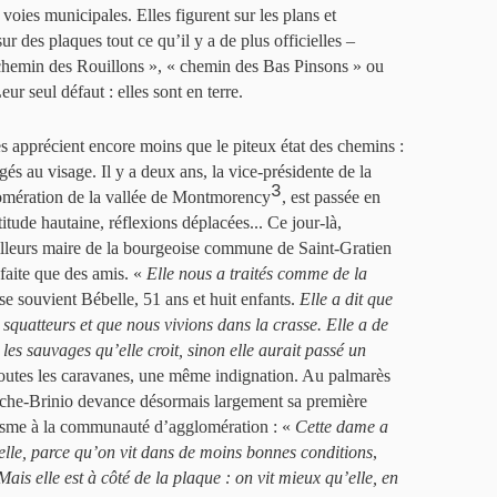
 voies municipales. Elles figurent sur les plans et
ur des plaques tout ce qu’il y a de plus officielles –
hemin des Rouillons », « chemin des Bas Pinsons » ou
ur seul défaut : elles sont en terre.
s apprécient encore moins que le piteux état des chemins :
és au visage. Il y a deux ans, la vice-présidente de la
3
ération de la vallée de Montmorency
, est passée en
itude hautaine, réflexions déplacées... Ce jour-là,
illeurs maire de la bourgeoise commune de Saint-Gratien
faite que des amis. «
Elle nous a traités comme de la
 se souvient Bébelle, 51 ans et huit enfants.
Elle a dit que
 squatteurs et que nous vivions dans la crasse. Elle a de
es sauvages qu’elle croit, sinon elle aurait passé un
utes les caravanes, une même indignation. Au palmarès
tache-Brinio devance désormais largement sa première
isme à la communauté d’agglomération : «
Cette dame a
 elle, parce qu’on vit dans de moins bonnes conditions
,
Mais elle est à côté de la plaque : on vit mieux qu’elle, en