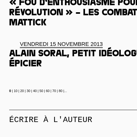
« Fou d’enthousiasme pou
révolution » – les combat
Mattick
VENDREDI 15 NOVEMBRE 2013
Alain Soral, petit idéolo
épicier
0
|
10
|
20
|
30
|
40
|
50
|
60
|
70
|
80
|
...
ÉCRIRE À L'AUTEUR