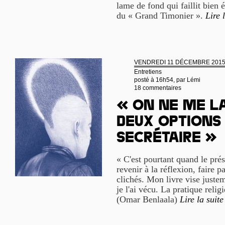
lame de fond qui faillit bien
du « Grand Timonier ».
Lire 
VENDREDI 11 DÉCEMBRE 201
Entretiens
posté à 16h54, par
Lémi
18 commentaires
« On ne me la
deux options 
secrétaire »
« C'est pourtant quand le prés
revenir à la réflexion, faire p
clichés. Mon livre vise justem
je l'ai vécu. La pratique relig
(Omar Benlaala)
Lire la suite