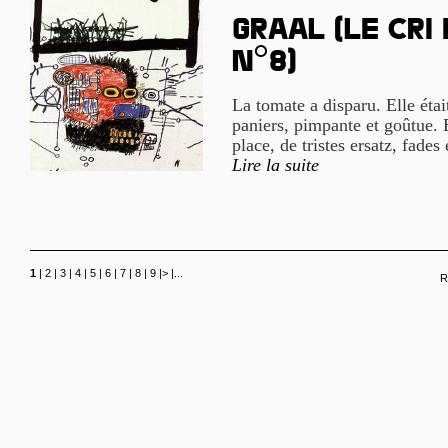
Graal (le cri
n°8)
La tomate a disparu. Elle étai
paniers, pimpante et goûtue. E
place, de tristes ersatz, fades 
Lire la suite
1
|
2
|
3
|
4
|
5
|
6
|
7
|
8
|
9
|
>
|
...
R